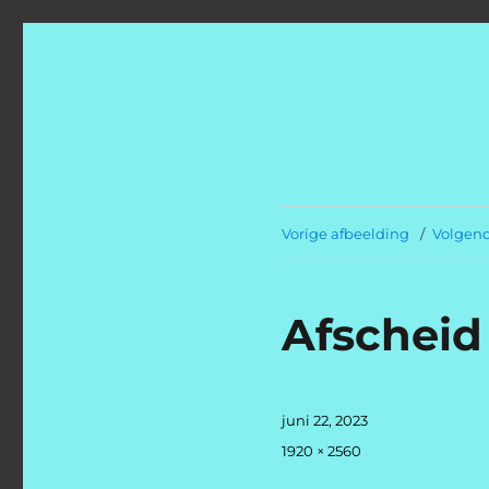
Welkom op dedickninge
Welkom op dedickningergeuzen.com
Vorige afbeelding
Volgend
Afscheid
Geplaatst
juni 22, 2023
op
Volledige
1920 × 2560
grootte