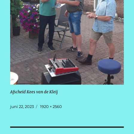
Afscheid Kees van de Kleij
Geplaatst
Volledige
juni 22, 2023
1920 × 2560
op
grootte
Berichtnavigatie