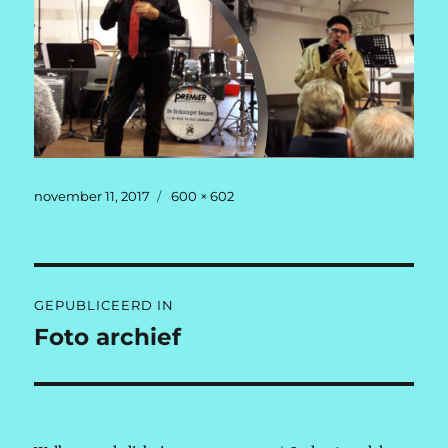
Geplaatst
Volledige
november 11, 2017
600 × 602
op
grootte
Berichtnavigatie
GEPUBLICEERD IN
Foto archief