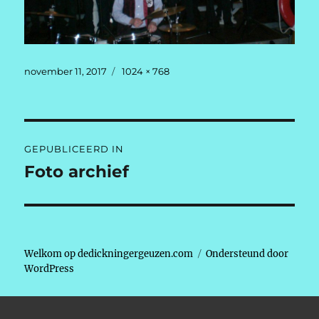
Geplaatst
Volledige
november 11, 2017
1024 × 768
op
grootte
Berichtnavigatie
GEPUBLICEERD IN
Foto archief
Welkom op dedickningergeuzen.com
Ondersteund door
WordPress